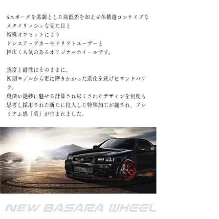
​6スポークを基調とした高低差を加え立体構造コンケイブな
スタイリッシュな見た目と
特殊オフセットにより
ドレスアップカーやドリフトユーザーと
幅広く人気のあるオリジナルホイールです。
強度と耐性はそのままに、
初期モデルから更に磨きかかった進化を遂げビヨンドバサ
ラ。
奥深い絶妙に魅せる計算され尽くされたデザインを何度も
思考し採用された新たに投入した特殊加工が施され、プレ
ミアム感「美」が生まれました。