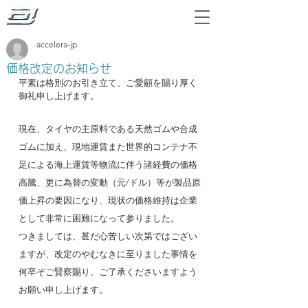
accelera-jp
価格改定のお知らせ
平素は格別のお引き立て、ご愛顧を賜り厚く
御礼申し上げます。
現在、タイヤの主原料である天然ゴムや合成
ゴムに加え、現地運賃また世界的コンテナ不
足による海上運賃等物流に伴う諸経費の価格
高騰、更に為替の変動（元/ドル）等が製品原
価上昇の要因になり、現状の価格維持は企業
として非常に困難になって参りました。
つきましては、甚だ心苦しい次第ではござい
ますが、改定のやむなきに至りました事情を
何卒ぞご賢察賜り、ご了承くださいますよう
お願い申し上げます。