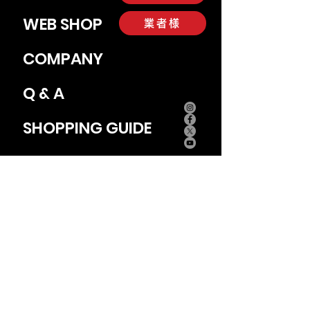
WEB SHOP
業者様
COMPANY
Q & A
SHOPPING GUIDE
CONTACT
Office
​（アクセレラ専門）
〒003-0027
kita3-60,3F1 18chome,hondori,
Shiroishi-ku,Sapporo Japan
TEL
011-826
-3686
FAX
011-826-3687