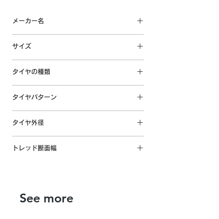
メーカー名
accelera / アクセレラ
サイズ
M/T 01
33×12.50R20 LT 10PR 114Q
タイヤの種類
オフロードタイヤ
タイヤパターン
回転方向なし IN/OUT指定なし
タイヤ外径
830mm程
トレッド断面幅
※ホイール未装着及びエアーを入れ
ていない状態の弊社測定実寸サイズ
297mm程
※ホイール未装着及びエアーを入れ
ていない状態の弊社測定実寸サイズ
See more