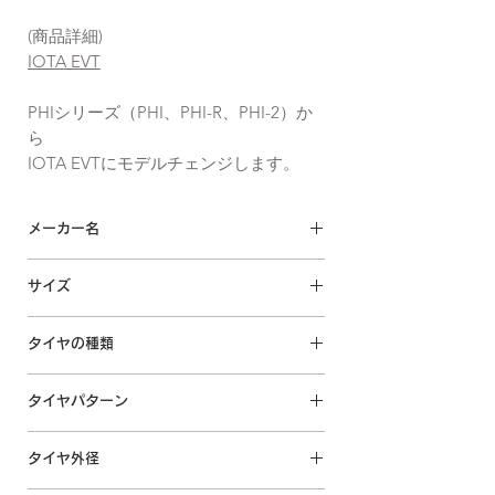
(商品詳細)
IOTA EVT
PHIシリーズ（PHI、PHI-R、PHI-2）か
ら
IOTA EVTにモデルチェンジします。
メーカー名
accelera / アクセレラ
サイズ
IOTA EVT
235/45ZR19 99Y XL
タイヤの種類
サマータイヤ
タイヤパターン
回転方向なし IN・OUT指定あり
タイヤ外径