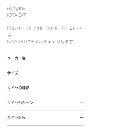
(商品詳細)
IOTA EVT
PHIシリーズ（PHI、PHI-R、PHI-2）か
ら
IOTA EVTにモデルチェンジします。
メーカー名
accelera / アクセレラ
サイズ
IOTA EVT
245/35ZR22 97Y XL
タイヤの種類
サマータイヤ
タイヤパターン
回転方向なし IN・OUT指定あり
タイヤ外径