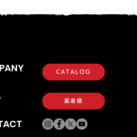
PANY
CATALOG
A
業者様
TACT