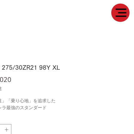
2 275/30ZR21 98Y XL
価
020
格
途
性」「乗り心地」を追求した
レラ最強のスタンダード