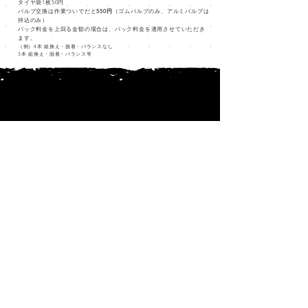
タイヤ袋1枚50円
バルブ交換は作業ついでだと
550円
（ゴムバルブのみ、アルミバルブは
持込のみ）​
パック料金を上回る金額の場合は、パック料金を適用させていただき
ます。
（例）4本 組換え・脱着・バランスなし
3本 組換え・脱着・バランス等
PRODUCT
CATALOG
WEB SHOP
業者様
COMPANY
Q & A