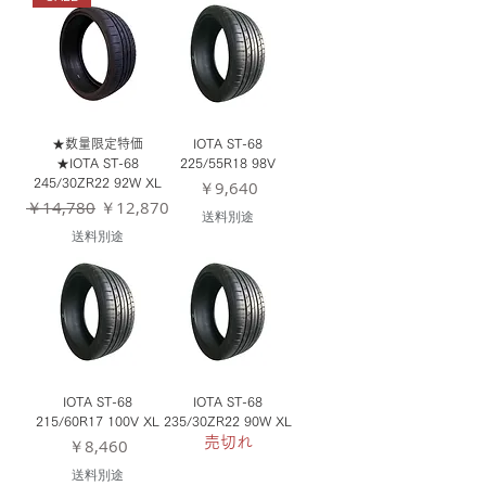
★数量限定特価
IOTA ST-68
★IOTA ST-68
225/55R18 98V
245/30ZR22 92W XL
価格
￥9,640
通常価格
セール価格
￥14,780
￥12,870
送料別途
送料別途
IOTA ST-68
IOTA ST-68
215/60R17 100V XL
235/30ZR22 90W XL
価格
売切れ
￥8,460
送料別途