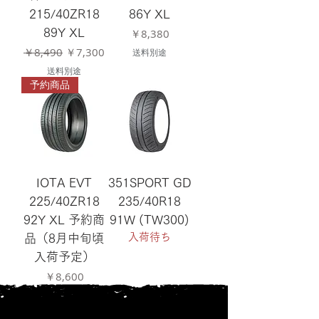
215/40ZR18
86Y XL
価格
89Y XL
￥8,380
通常価格
セール価格
￥8,490
￥7,300
送料別途
送料別途
予約商品
IOTA EVT
351SPORT GD
225/40ZR18
235/40R18
92Y XL 予約商
91W (TW300)
入荷待ち
品（8月中旬頃
入荷予定）
価格
￥8,600
送料別途