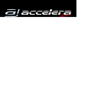
PRODUCT
CATALOG
WEB SHOP
業者様
COMPANY
Q & A
SHOPPING GUIDE
CONTACT