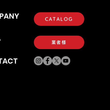
PANY
CATALOG
A
業者様
TACT