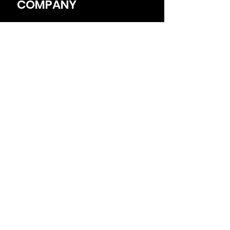
COMPANY
Q & A
SHOPPING GUIDE
CONTACT
Office
​（アクセレラ専門）
〒003-0027
kita3-60,3F1 18chome,hondori,
Shiroishi-ku,Sapporo Japan
TEL
011-826
-3686
FAX
011-826-3687
Head Office
〒062-0921​
1-18,1-jyo 5chome,nakanoshima,