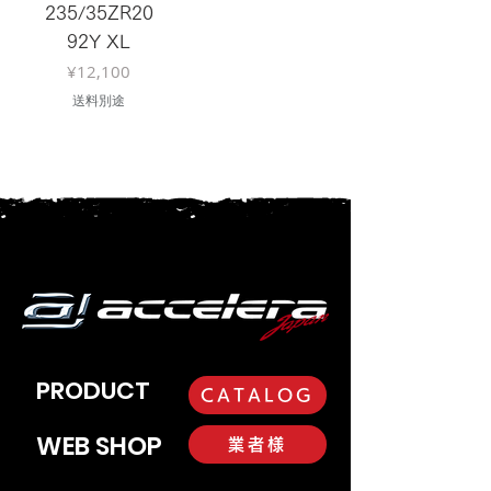
235/35ZR20
92Y XL
Price
¥12,100
送料別途
1
/
1
PRODUCT
CATALOG
WEB SHOP
業者様