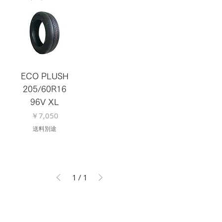
ECO PLUSH
205/60R16
96V XL
価格
￥7,050
送料別途
1
/
1